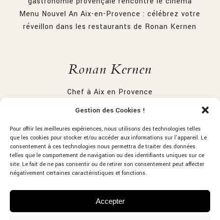
gastronomie provençale rencontre le cinéma
Menu Nouvel An Aix-en-Provence : célébrez votre
réveillon dans les restaurants de Ronan Kernen
Ronan Kernen
Chef à Aix en Provence
Restaurant Gastronimique Aix-en-Provence : Côté Cour
Gestion des Cookies !
Restaurant Aix-en-Provence la petite Ferme
Pour offrir les meilleures expériences, nous utilisons des technologies telles
que les cookies pour stocker et/ou accéder aux informations sur l'appareil. Le
consentement à ces technologies nous permettra de traiter des données
Réseaux Sociaux
telles que le comportement de navigation ou des identifiants uniques sur ce
site. Le fait de ne pas consentir ou de retirer son consentement peut affecter
négativement certaines caractéristiques et fonctions.
Accepter
MENTIONS LÉGALES
|
ANNUAIRE PRO PACA
|
RÉALISATION :
AVAELYS